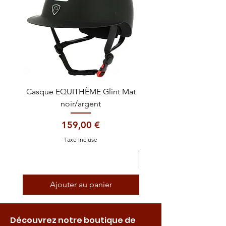
Casque EQUITHÈME Glint Mat
Cataplasme décontra
noir/argent
Prix
159,00 €
Taxe Incluse
Ajouter au panier
Découvrez notre boutique de