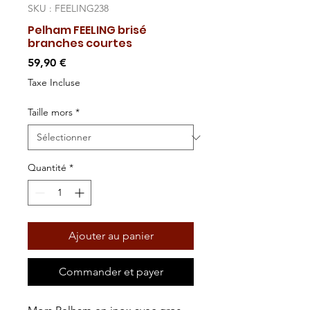
SKU : FEELING238
Pelham FEELING brisé
branches courtes
Prix
59,90 €
Taxe Incluse
Taille mors
*
Quantité
*
Ajouter au panier
Commander et payer