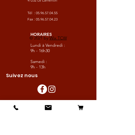
97232 Le Lamentin
Tél :
05.96.57.04.55
Fax :
05.96.57.04.23
HORAIRES
© 2021 by
Wix TCW
Lundi à Vendredi :
9h - 16h30
Samedi :
9h - 13h
Suivez nous
Les boutiques :
Pour le cavalier
Pour le cheval
Pour l'écurie