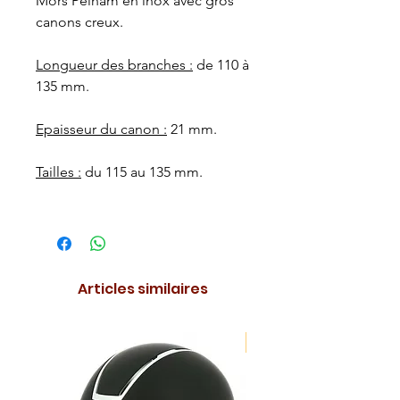
Mors Pelham en inox avec gros
canons creux.
Longueur des branches :
de 110 à
135 mm.
Epaisseur du canon :
21 mm.
Tailles :
du 115 au 135 mm.
Articles similaires
NOUVEAUTE !