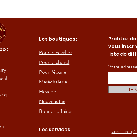
Profitez de
Les boutiques :
vous inscri
e :
Pour le cavalier
liste de dif
Pour le cheval
Votre adress
rry
Pour l'écurie
ault
Maréchalerie
JE 
Elevage
5.91
Nouveautés
Bonnes affaires
i :
Les services :
Conditions gén