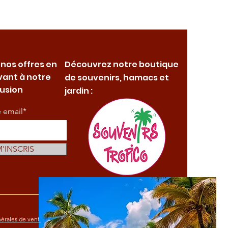
 nos offres en
Découvrez notre boutique
vant à notre
de souvenirs, hamacs et
fusion
jardin :
e email*
M'INSCRIS
érales de vente