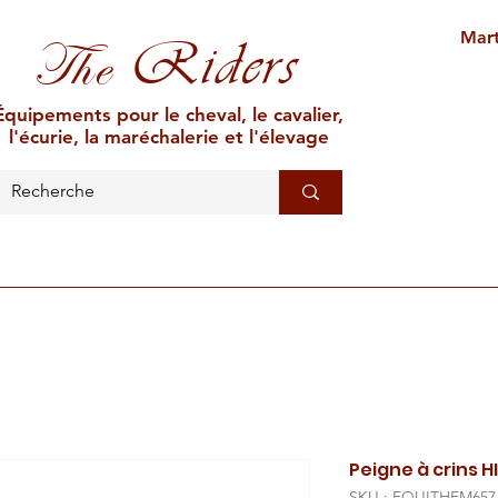
Mart
Riders
The
Équipements pour le cheval, le cavalier,
l'écurie, la maréchalerie et l'élevage
L'ÉCURIE
MARÉCHALERIE
ÉLEVAGE
CAR
Peigne à crins H
SKU : EQUITHEM657