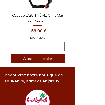
Casque EQUITHÈME Glint Mat
Cataplasme décontra
noir/argent
Prix
159,00 €
Taxe Incluse
Ajouter au panier
Découvrez notre boutique de
souvenirs, hamacs et jardin :