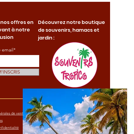
 nos offres en
Découvrez notre boutique
vant à notre
de souvenirs, hamacs et
fusion
jardin :
e email*
M'INSCRIS
érales de vente
es
fidentialité