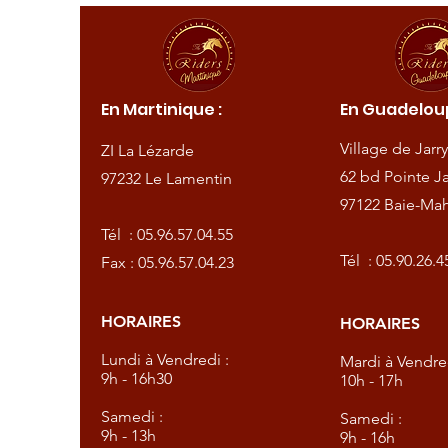
ique :
En Martinique :
En Guadeloup
de
Village de Jarry
ZI La Lézarde
amentin
62 bd Pointe Ja
97232 Le Lamentin
97122 Baie-Mah
57.04.55
Tél :
05.96.57.04.55
57.04.23
Tél :
05.90.26.4
Fax : 05.96.57.04.23
HORAIRES
HORAIRES
dredi :
Lundi à Vendredi :
Mardi à Vendred
9h - 16h30
10h - 17h
Samedi :
Samedi :
9h - 13h
9h - 16h