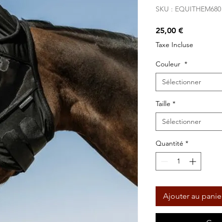
SKU : EQUITHEM680
Prix
25,00 €
Taxe Incluse
Couleur
*
Sélectionner
Taille
*
Sélectionner
Quantité
*
Ajouter au panie