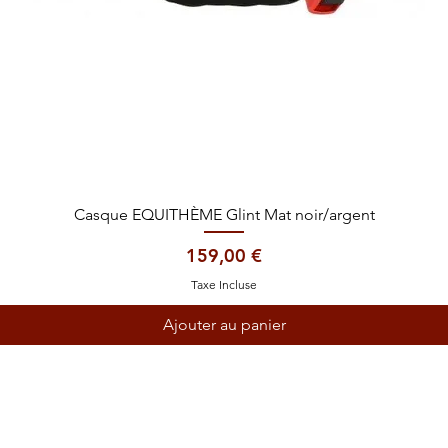
Aperçu rapide
Casque EQUITHÈME Glint Mat noir/argent
Prix
159,00 €
Taxe Incluse
Ajouter au panier