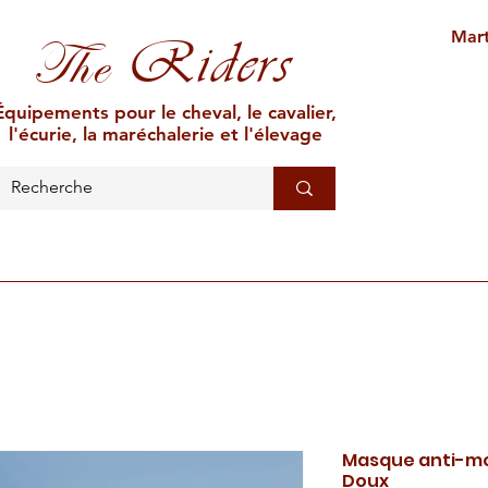
Mart
Riders
The
Équipements pour le cheval, le cavalier,
l'écurie, la maréchalerie et l'élevage
L'ÉCURIE
MARÉCHALERIE
ÉLEVAGE
CAR
Masque anti-mo
Doux