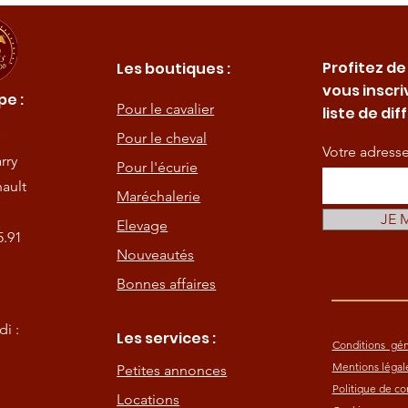
Profitez de
Les boutiques :
vous inscri
e :
Pour le cavalier
liste de dif
Pour le cheval
Votre adress
rry
Pour l'écurie
ault
Maréchalerie
JE 
Elevage
5.91
Nouveautés
Bonnes affaires
i :
Les services :
Conditions gén
Mentions légal
Petites annonces
Politique de con
Locations