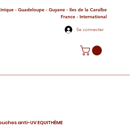
inique - Guadeloupe - Guyane - Iles de la Caraïbe
France - International
Se connecter
TE CADEAU
CONTACT
PETITES ANNONCES
uches anti-UV EQUITHÈME