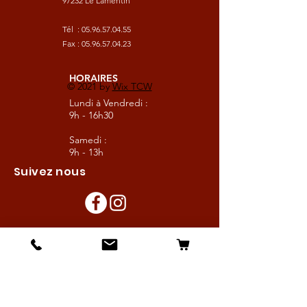
97232 Le Lamentin
Tél :
05.96.57.04.55
Fax :
05.96.57.04.23
HORAIRES
© 2021 by
Wix TCW
Lundi à Vendredi :
9h - 16h30
Samedi :
9h - 13h
Suivez nous
Les boutiques :
Pour le cavalier
Pour le cheval
Pour l'écurie