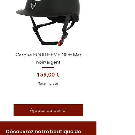
Casque EQUITHÈME Glint Mat
Cataplasme décontra
noir/argent
Prix
159,00 €
Taxe Incluse
Ajouter au panier
Découvrez notre boutique de