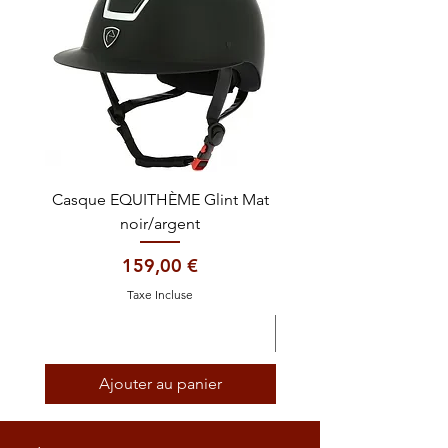
Casque EQUITHÈME Glint Mat
Cataplasme décontra
noir/argent
Prix
159,00 €
Taxe Incluse
Ajouter au panier