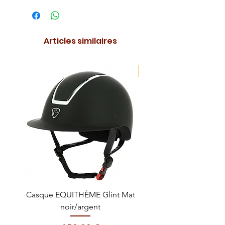
Articles similaires
NOUVEAUTE !
Casque EQUITHÈME Glint Mat
Cataplasme décontra
noir/argent