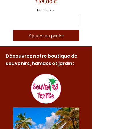
Prix
159,00 €
Taxe Incluse
Ajouter au panier
Découvrez notre boutique de
souvenirs, hamacs et jardin :