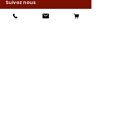
Suivez nous
Les boutiques :
Pour le cavalier
Pour le cheval
Pour l'écurie
Maréchalerie
Elevage
Nouveautés
Bonnes affaires
Les services :
Petites annonces
Locations
Autres services