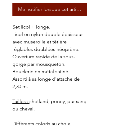
Me notifier lorsque cet article est disponible
Set licol + longe.
Licol en nylon double épaisseur
avec muserolle et têtière
réglables doublées néoprène.
Ouverture rapide de la sous-
gorge par mousqueton.
Bouclerie en métal satiné.
Assorti à sa longe d'attache de
2,30 m.
Tailles :
shetland, poney, pur-sang
ou cheval.
Différents coloris au choix.