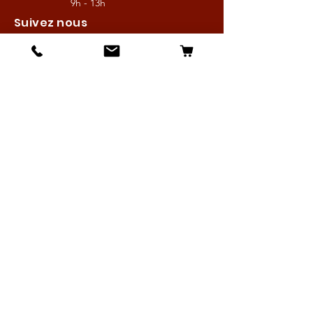
9h - 13h
Suivez nous
Les boutiques :
Pour le cavalier
Pour le cheval
Pour l'écurie
Maréchalerie
Elevage
Nouveautés
Bonnes affaires
Les services :
Petites annonces
Locations
Autres services