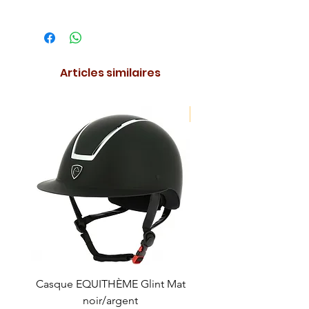
Articles similaires
NOUVEAUTE !
Casque EQUITHÈME Glint Mat
Cataplasme décontra
noir/argent