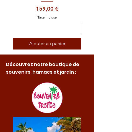
Prix
159,00 €
Taxe Incluse
Ajouter au panier
Découvrez notre boutique de
souvenirs, hamacs et jardin :