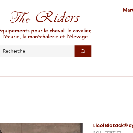
Mart
Riders
The
Équipements pour le cheval, le cavalier,
l'écurie, la maréchalerie et l'élevage
L'ÉCURIE
MARÉCHALERIE
ÉLEVAGE
CAR
Licol Biotack® 
SKU : TDET102