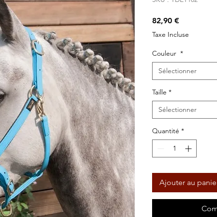
Prix
82,90 €
Taxe Incluse
Couleur
*
Sélectionner
Taille
*
Sélectionner
Quantité
*
Ajouter au panie
Com