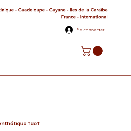
inique - Guadeloupe - Guyane - Iles de la Caraïbe
France - International
Se connecter
TE CADEAU
CONTACT
PETITES ANNONCES
synthétique TdeT