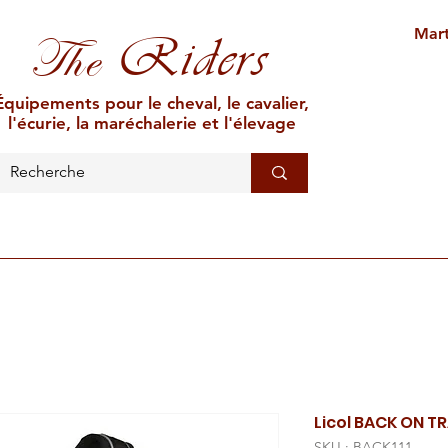
Mart
Riders
The
Équipements pour le cheval, le cavalier,
l'écurie, la maréchalerie et l'élevage
L'ÉCURIE
MARÉCHALERIE
ÉLEVAGE
CAR
Licol BACK ON T
SKU : BACK111