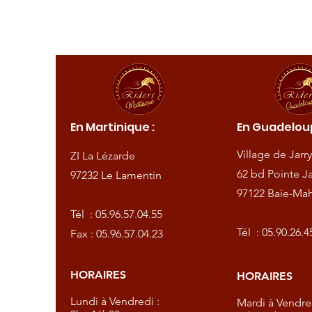
ique :
En Martinique :
En Guadeloup
de
Village de Jarry
ZI La Lézarde
amentin
62 bd Pointe Ja
97232 Le Lamentin
97122 Baie-Mah
57.04.55
Tél :
05.96.57.04.55
57.04.23
Tél :
05.90.26.4
Fax : 05.96.57.04.23
HORAIRES
HORAIRES
dredi :
Lundi à Vendredi :
Mardi à Vendred