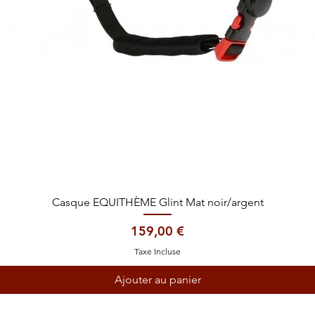
Aperçu rapide
Casque EQUITHÈME Glint Mat noir/argent
Prix
159,00 €
Taxe Incluse
Ajouter au panier