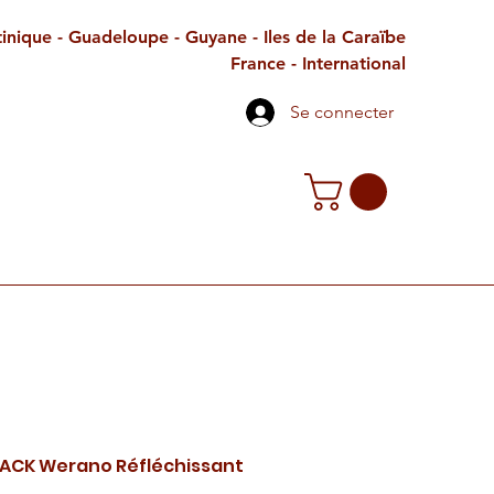
inique - Guadeloupe - Guyane - Iles de la Caraïbe
France - International
Se connecter
TE CADEAU
CONTACT
PETITES ANNONCES
RACK Werano Réfléchissant