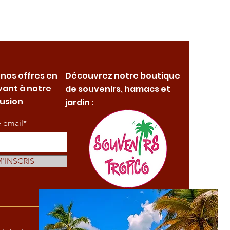
 nos offres en
Découvrez notre boutique
vant à notre
de souvenirs, hamacs et
fusion
jardin :
e email*
M'INSCRIS