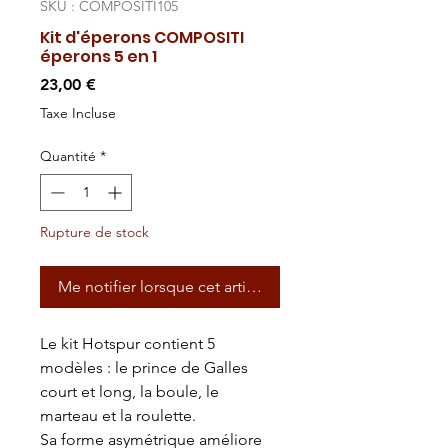
SKU : COMPOSITI105
Kit d'éperons COMPOSITI
éperons 5 en 1
Prix
23,00 €
Taxe Incluse
Quantité
*
Rupture de stock
Me notifier lorsque cet article est disponible
Le kit Hotspur contient 5
modèles : le prince de Galles
court et long, la boule, le
marteau et la roulette.
Sa forme asymétrique améliore