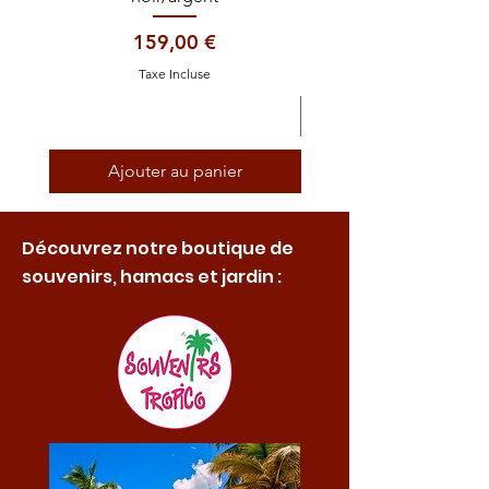
Prix
159,00 €
Taxe Incluse
Ajouter au panier
Découvrez notre boutique de
souvenirs, hamacs et jardin :