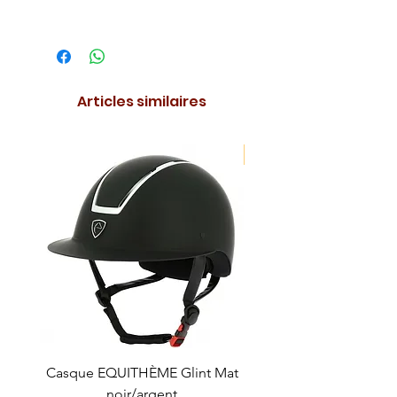
Articles similaires
NOUVEAUTE !
Casque EQUITHÈME Glint Mat
Cataplasme décontra
noir/argent