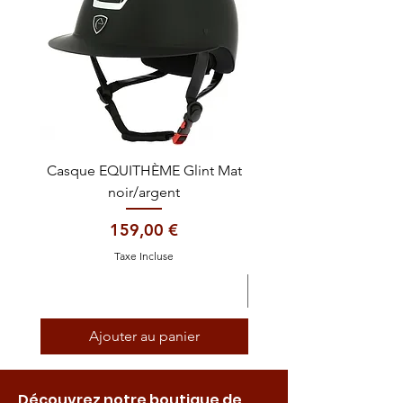
Casque EQUITHÈME Glint Mat
Cataplasme décontra
noir/argent
Prix
159,00 €
Taxe Incluse
Ajouter au panier
Découvrez notre boutique de