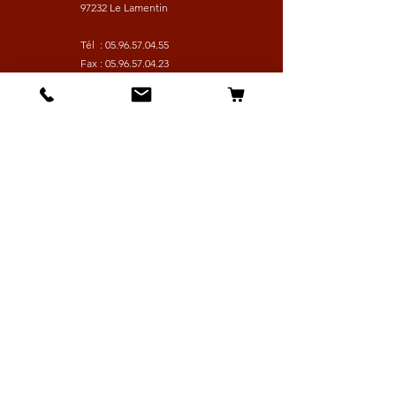
97232 Le Lamentin
Tél :
05.96.57.04.55
Fax :
05.96.57.04.23
HORAIRES
© 2021 by
Wix TCW
Lundi à Vendredi :
9h - 16h30
Samedi :
9h - 13h
Suivez nous
Les boutiques :
Pour le cavalier
Pour le cheval