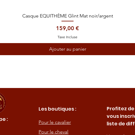
Aperçu rapide
Casque EQUITHÈME Glint Mat noir/argent
Prix
159,00 €
Taxe Incluse
Ajouter au panier
Profitez de
Les boutiques :
vous inscri
e :
Pour le cavalier
liste de dif
Pour le cheval