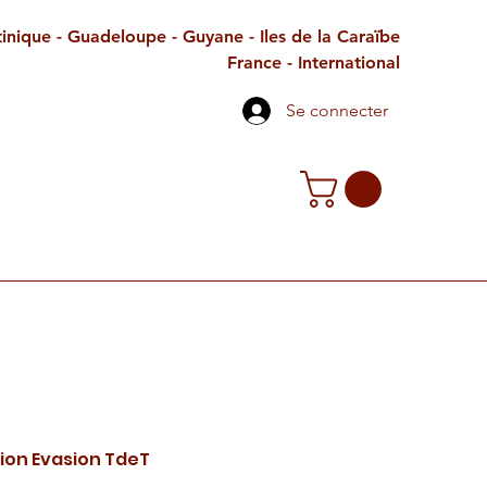
inique - Guadeloupe - Guyane - Iles de la Caraïbe
France - International
Se connecter
TE CADEAU
CONTACT
PETITES ANNONCES
ion Evasion TdeT