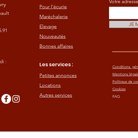
Votre adress
rry
Pour l'écurie
ault
Maréchalerie
JE 
Elevage
5.91
Nouveautés
Bonnes affaires
i :
Les services :
Conditions gén
Mentions légal
Petites annonces
Politique de con
Locations
Cookies
Autres services
FAQ
s