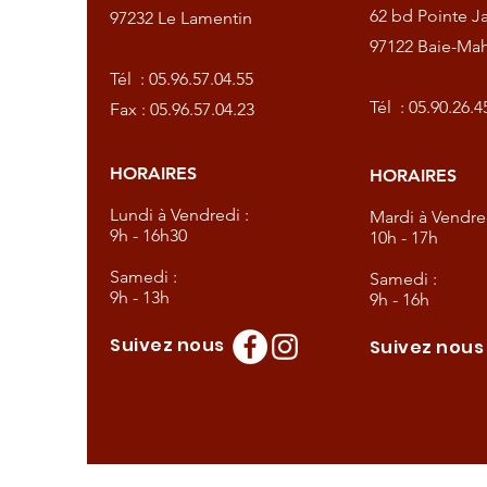
62 bd Pointe Ja
97232 Le Lamentin
97122 Baie-Mah
57.04.55
Tél :
05.96.57.04.55
57.04.23
Tél :
05.90.26.4
Fax : 05.96.57.04.23
HORAIRES
HORAIRES
dredi :
Lundi à Vendredi :
Mardi à Vendred
9h - 16h30
10h - 17h
Samedi :
Samedi :
9h - 13h
9h - 16h
Suivez nous
Suivez nou