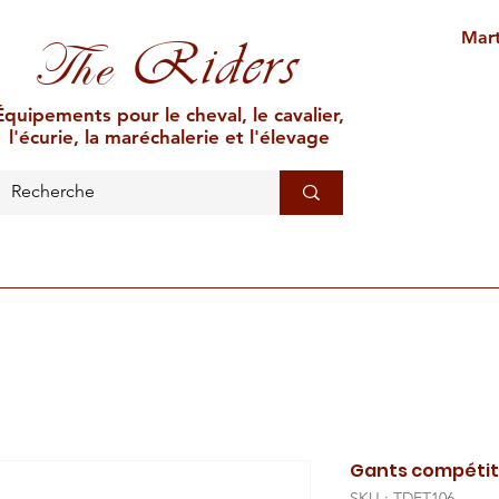
Mart
Riders
The
Équipements pour le cheval, le cavalier,
l'écurie, la maréchalerie et l'élevage
L'ÉCURIE
MARÉCHALERIE
ÉLEVAGE
CAR
Gants compétit
SKU : TDET106