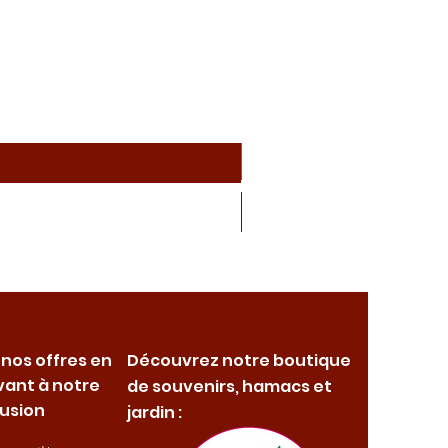
 nos offres en
Découvrez notre boutique
vant à notre
de souvenirs, hamacs et
fusion
jardin :