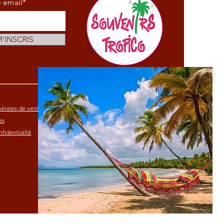
e email*
M'INSCRIS
érales de vente
es
fidentialité