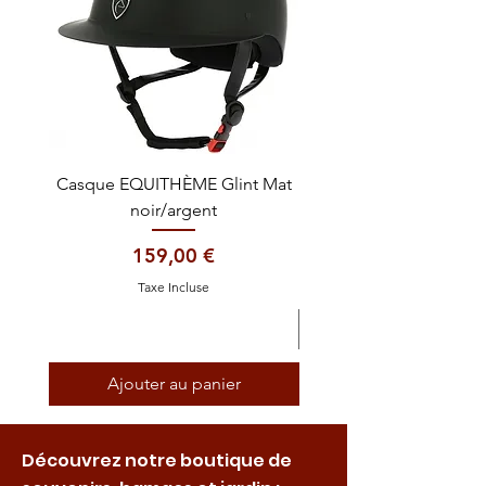
Casque EQUITHÈME Glint Mat
Cataplasme décontra
noir/argent
Prix
159,00 €
Taxe Incluse
Ajouter au panier
Découvrez notre boutique de