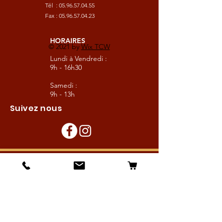
Tél :
05.96.57.04.55
Fax :
05.96.57.04.23
HORAIRES
© 2021 by
Wix TCW
Lundi à Vendredi :
9h - 16h30
Samedi :
9h - 13h
Suivez nous
Les boutiques :
Pour le cavalier
Pour le cheval
Pour l'écurie
Maréchalerie