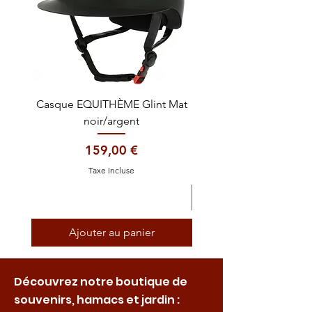
Casque EQUITHÈME Glint Mat
Cataplasme décontra
noir/argent
Prix
159,00 €
Taxe Incluse
Ajouter au panier
Découvrez notre boutique de
souvenirs, hamacs et jardin :