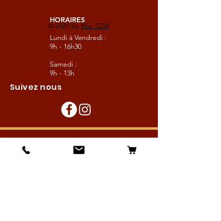
HORAIRES
© 2021 by
Wix TCW
Lundi à Vendredi :
9h - 16h30
Samedi :
9h - 13h
Suivez nous
Les boutiques :
Pour le cavalier
Pour le cheval
Pour l'écurie
Maréchalerie
Elevage
Nouveautés