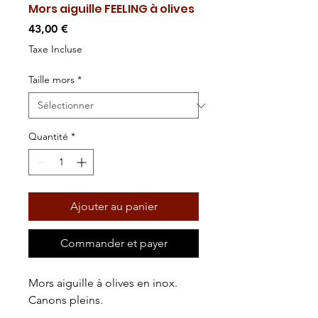
Mors aiguille FEELING à olives
Prix
43,00 €
Taxe Incluse
Taille mors
*
Quantité
*
Ajouter au panier
Commander et payer
Mors aiguille à olives en inox.
Canons pleins.