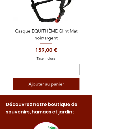
Casque EQUITHÈME Glint Mat
Cataplasme décontra
noir/argent
Prix
159,00 €
Taxe Incluse
Ajouter au panier
Découvrez notre boutique de
souvenirs, hamacs et jardin :