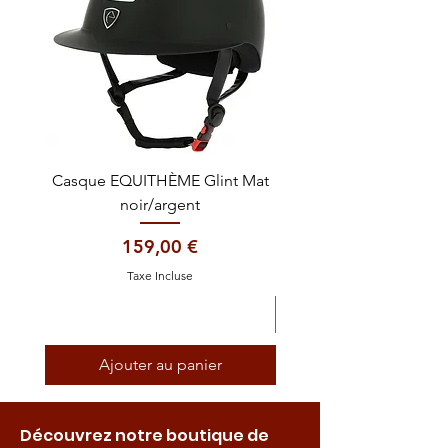
Casque EQUITHÈME Glint Mat
Cataplasme décontra
noir/argent
Prix
159,00 €
Taxe Incluse
Ajouter au panier
Découvrez notre boutique de