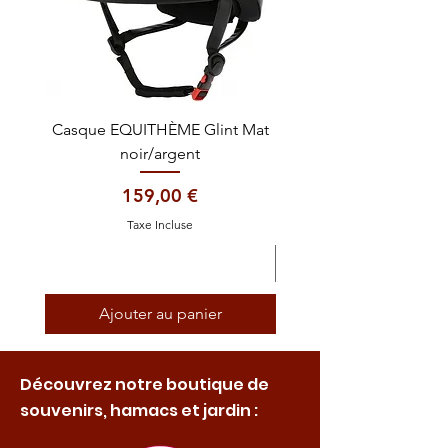
Casque EQUITHÈME Glint Mat
Cataplasme décontra
noir/argent
Prix
159,00 €
Taxe Incluse
Ajouter au panier
Découvrez notre boutique de
souvenirs, hamacs et jardin :