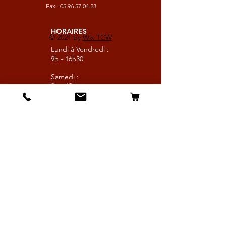
Fax :
05.96.57.04.23
HORAIRES
© 2021 by
Wix TCW
Lundi à Vendredi :
9h - 16h30
Samedi :
9h - 13h
Suivez nous
Les boutiques :
Pour le cavalier
Pour le cheval
Pour l'écurie
Maréchalerie
Elevage