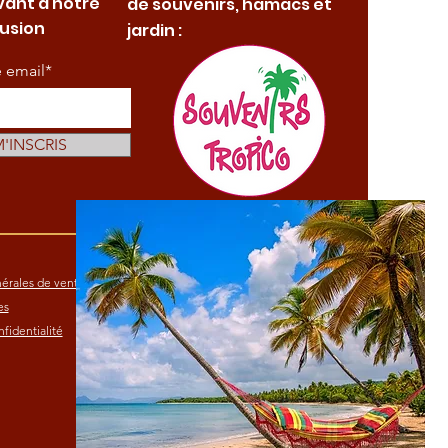
vant à notre
de souvenirs, hamacs et
fusion
jardin :
e email*
M'INSCRIS
érales de vente
es
fidentialité