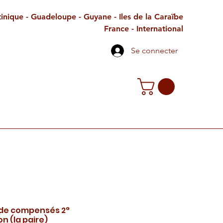
inique - Guadeloupe - Guyane - Iles de la Caraïbe
France - International
Se connecter
TE CADEAU
CONTACT
PETITES ANNONCES
rde compensés 2°
on (la paire)