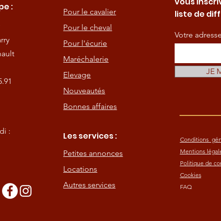
vous inscri
e :
Pour le cavalier
liste de dif
Pour le cheval
Votre adress
rry
Pour l'écurie
ault
Maréchalerie
JE 
Elevage
5.91
Nouveautés
Bonnes affaires
i :
Les services :
Conditions gén
Mentions légal
Petites annonces
Politique de con
Locations
Cookies
Autres services
FAQ
s