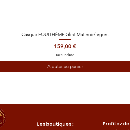
Aperçu rapide
Casque EQUITHÈME Glint Mat noir/argent
Prix
159,00 €
Taxe Incluse
Ajouter au panier
Profitez de
Les boutiques :