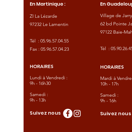
En Martinique :
En Guadeloup
de
Village de Jarry
ZI La Lézarde
amentin
62 bd Pointe Ja
97232 Le Lamentin
97122 Baie-Mah
57.04.55
Tél :
05.96.57.04.55
57.04.23
Tél :
05.90.26.4
Fax : 05.96.57.04.23
HORAIRES
HORAIRES
dredi :
Lundi à Vendredi :
Mardi à Vendred
9h - 16h30
10h - 17h
Samedi :
Samedi :
9h - 13h
9h - 16h
Suivez nous
Suivez nou