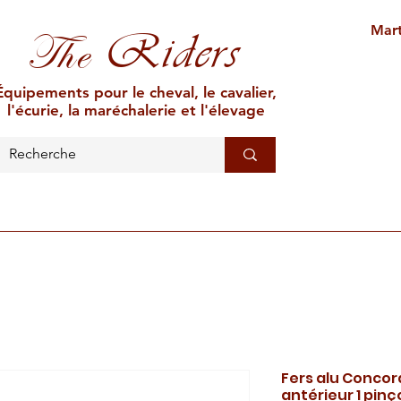
Mart
Riders
The
Équipements pour le cheval, le cavalier,
l'écurie, la maréchalerie et l'élevage
L'ÉCURIE
MARÉCHALERIE
ÉLEVAGE
CAR
Fers alu Conco
antérieur 1 pinç