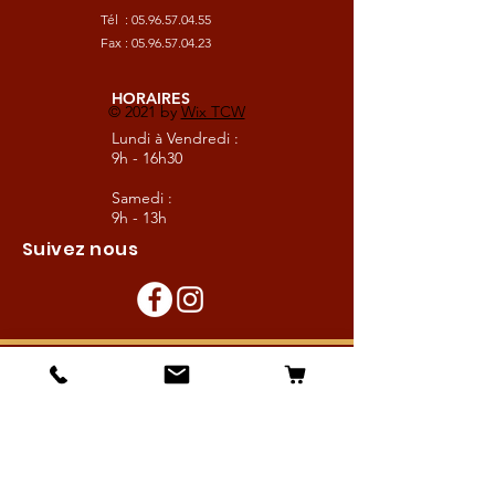
Tél :
05.96.57.04.55
Fax :
05.96.57.04.23
HORAIRES
© 2021 by
Wix TCW
Lundi à Vendredi :
9h - 16h30
Samedi :
9h - 13h
Suivez nous
Les boutiques :
Pour le cavalier
Pour le cheval
Pour l'écurie
Maréchalerie