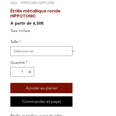
SKU : HIPPO295-HIPPO296
Étrille métallique ronde
HIPPOTONIC
Prix
À partir de
6,50€
promotionnel
Taxe Incluse
Taille
*
Quantité
*
Ajouter au panier
Commander et payer
Étrille métallique ronde (dite