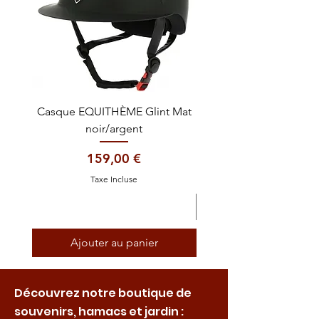
Casque EQUITHÈME Glint Mat
Cataplasme décontra
noir/argent
Prix
159,00 €
Taxe Incluse
Ajouter au panier
Découvrez notre boutique de
souvenirs, hamacs et jardin :