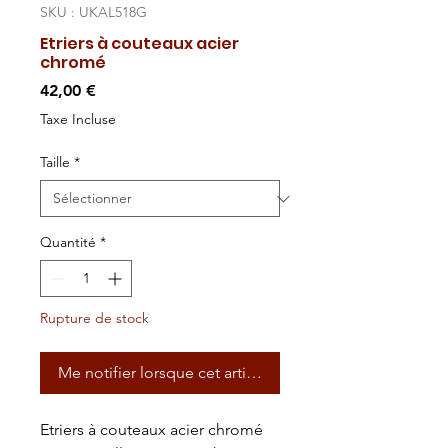
SKU : UKAL518G
Etriers à couteaux acier
chromé
Prix
42,00 €
Taxe Incluse
Taille
*
Quantité
*
Rupture de stock
Me notifier lorsque cet article est disponible
Etriers à couteaux acier chromé