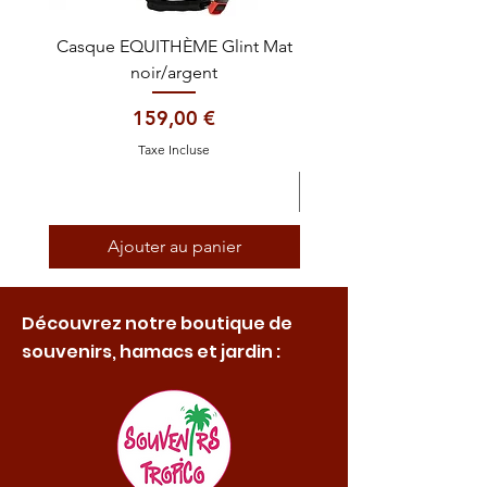
Casque EQUITHÈME Glint Mat
Cataplasme décontra
noir/argent
Prix
159,00 €
Taxe Incluse
Ajouter au panier
Découvrez notre boutique de
souvenirs, hamacs et jardin :