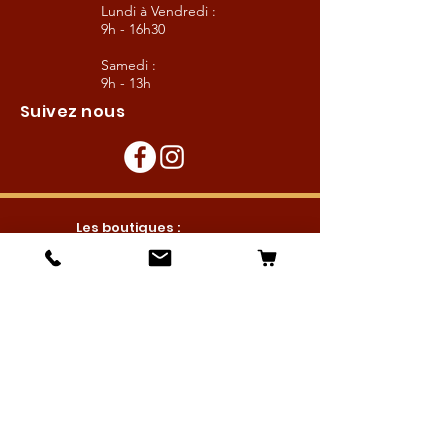
Lundi à Vendredi :
9h - 16h30
Samedi :
9h - 13h
Suivez nous
Les boutiques :
Pour le cavalier
Pour le cheval
Pour l'écurie
Maréchalerie
Elevage
Nouveautés
Bonnes affaires
Les services :