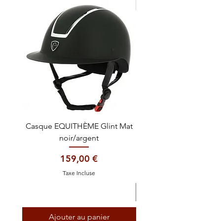
NOUVEAUTE !
Casque EQUITHÈME Glint Mat
Cataplasme décontra
noir/argent
Prix
159,00 €
Taxe Incluse
Ajouter au panier