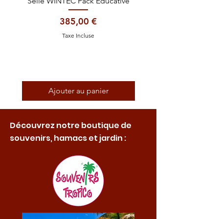
Selle WINTEC Pack Educative
Casque EQUITHÈME Gl
Prix
385,00 €
Taxe Incluse
Ajouter au panier
Découvrez notre boutique de
souvenirs, hamacs et jardin :