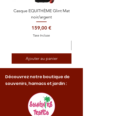
Casque EQUITHÈME Glint Mat
Cataplasme décontra
noir/argent
Prix
159,00 €
Taxe Incluse
Ajouter au panier
Découvrez notre boutique de
souvenirs, hamacs et jardin :