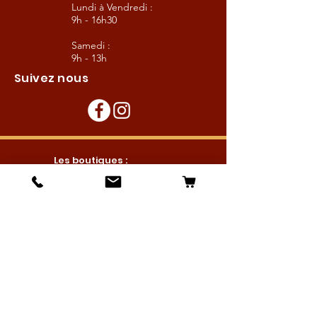
Lundi à Vendredi :
9h - 16h30
Samedi :
9h - 13h
Suivez nous
Les boutiques :
Pour le cavalier
Pour le cheval
Pour l'écurie
Maréchalerie
Elevage
Nouveautés
Bonnes affaires
Les services :