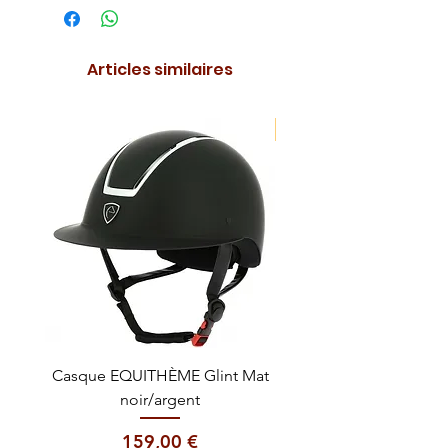
Articles similaires
NOUVEAUTE !
Casque EQUITHÈME Glint Mat
Cataplasme décontra
noir/argent
Prix
159,00 €