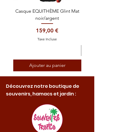
Casque EQUITHÈME Glint Mat
Cataplasme décontra
noir/argent
Prix
159,00 €
Taxe Incluse
Ajouter au panier
Découvrez notre boutique de
souvenirs, hamacs et jardin :