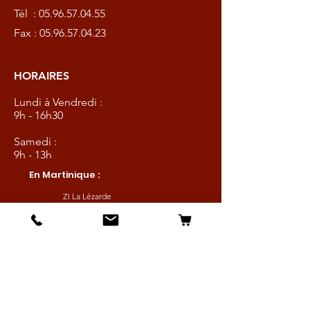
Tél :
05.96.57.04.55
Fax :
05.96.57.04.23
HORAIRES
Lundi à Vendredi :
9h - 16h30
Samedi :
9h - 13h
En Martinique :
ZI La Lézarde
97232 Le Lamentin
Tél :
05.96.57.04.55
Fax :
05.96.57.04.23
HORAIRES
© 2021 by
Wix TCW