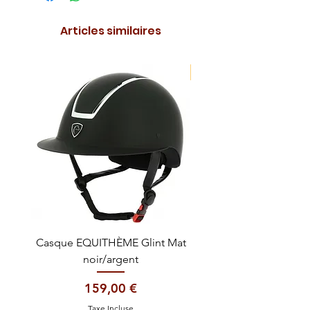
Articles similaires
NOUVEAUTE !
Casque EQUITHÈME Glint Mat
Cataplasme décontra
noir/argent
Prix
159,00 €
Taxe Incluse