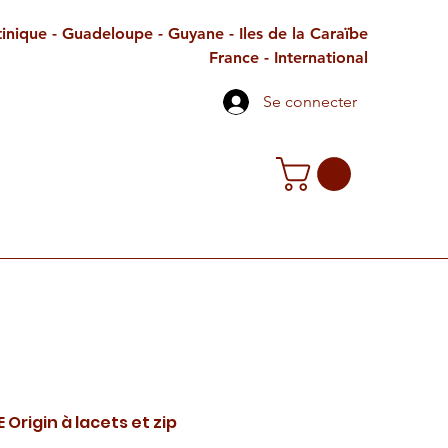
inique - Guadeloupe - Guyane - Iles de la Caraïbe
France - International
Se connecter
TE CADEAU
CONTACT
PETITES ANNONCES
Origin à lacets et zip