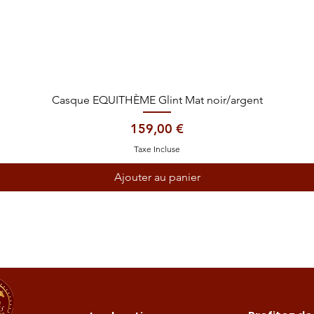
Aperçu rapide
Casque EQUITHÈME Glint Mat noir/argent
Prix
159,00 €
Taxe Incluse
Ajouter au panier