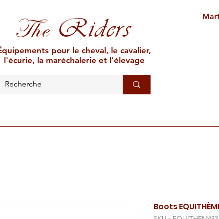
Mart
Riders
The
Équipements pour le cheval, le cavalier,
l'écurie, la maréchalerie et l'élevage
L'ÉCURIE
MARÉCHALERIE
ÉLEVAGE
CAR
Boots EQUITHÈME 
SKU : EQUITHEM483