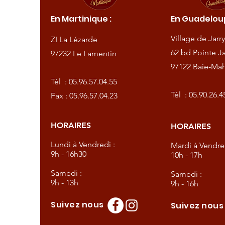
ique :
En Martinique :
En Guadeloup
de
Village de Jarry
ZI La Lézarde
amentin
62 bd Pointe Ja
97232 Le Lamentin
97122 Baie-Mah
57.04.55
Tél :
05.96.57.04.55
57.04.23
Tél :
05.90.26.4
Fax : 05.96.57.04.23
HORAIRES
HORAIRES
dredi :
Lundi à Vendredi :
Mardi à Vendred
9h - 16h30
10h - 17h
Samedi :
Samedi :
9h - 13h
9h - 16h
Suivez nous
Suivez nou