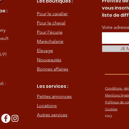
Profitez de
Les boutiques :
vous inscri
e :
Pour le cavalier
liste de dif
Pour le cheval
Votre adress
rry
Pour l'écurie
ault
Maréchalerie
JE 
Elevage
5.91
Nouveautés
Bonnes affaires
i :
Les services :
Conditions gén
Mentions légal
Petites annonces
Politique de con
Locations
Cookies
Autres services
FAQ
s