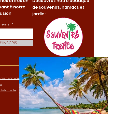
 nos offres en
Découvrez notre boutique
vant à notre
de souvenirs, hamacs et
fusion
jardin :
e email*
M'INSCRIS
érales de vente
es
fidentialité