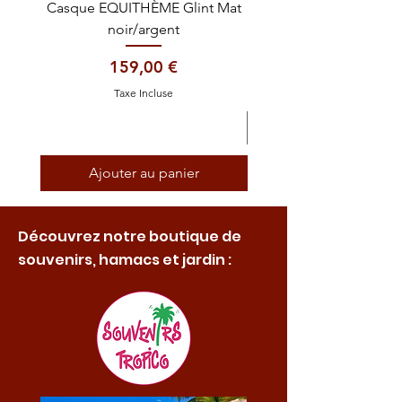
Casque EQUITHÈME Glint Mat
Cataplasme décontra
noir/argent
Prix
159,00 €
Taxe Incluse
Ajouter au panier
Découvrez notre boutique de
souvenirs, hamacs et jardin :