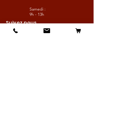
Samedi :
9h - 13h
Suivez nous
Les boutiques :
Pour le cavalier
Pour le cheval
Pour l'écurie
Maréchalerie
Elevage
Nouveautés
Bonnes affaires
Les services :
Petites annonces