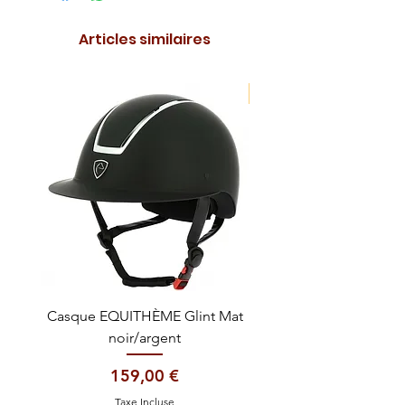
Articles similaires
NOUVEAUTE !
Casque EQUITHÈME Glint Mat
Cataplasme décontra
noir/argent
Prix
159,00 €
Taxe Incluse