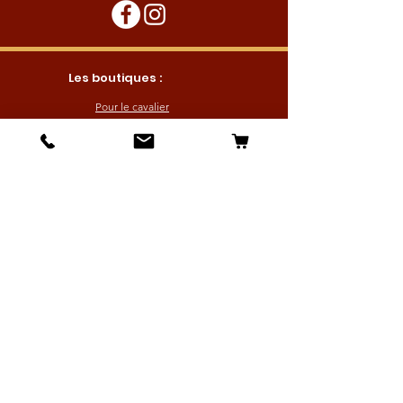
Les boutiques :
Pour le cavalier
Pour le cheval
Pour l'écurie
Maréchalerie
Elevage
Nouveautés
Bonnes affaires
Les services :
Petites annonces
Locations
Autres services