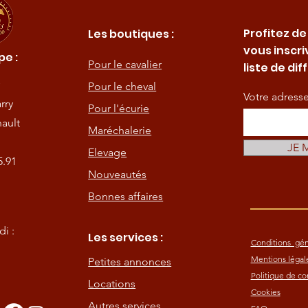
Profitez de
Les boutiques :
vous inscri
e :
Pour le cavalier
liste de dif
Pour le cheval
Votre adress
rry
Pour l'écurie
ault
Maréchalerie
JE 
Elevage
5.91
Nouveautés
Bonnes affaires
i :
Les services :
Conditions gén
Mentions légal
Petites annonces
Politique de con
Locations
Cookies
Autres services