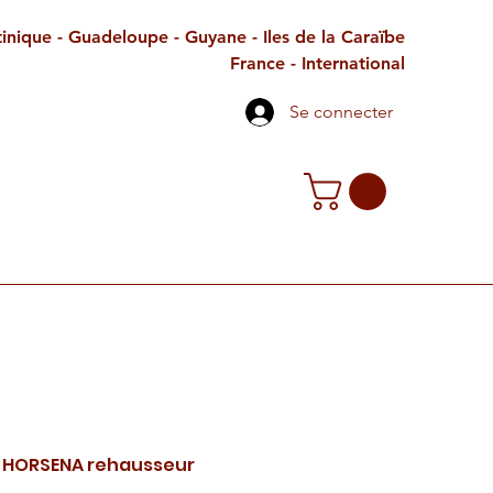
inique - Guadeloupe - Guyane - Iles de la Caraïbe
France - International
Se connecter
TE CADEAU
CONTACT
PETITES ANNONCES
l HORSENA rehausseur