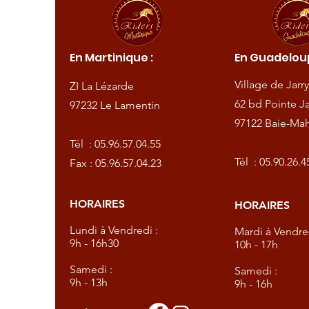
ique :
En Martinique :
En Guadeloup
de
Village de Jarry
ZI La Lézarde
amentin
62 bd Pointe Ja
97232 Le Lamentin
97122 Baie-Mah
57.04.55
Tél :
05.96.57.04.55
57.04.23
Tél :
05.90.26.4
Fax : 05.96.57.04.23
HORAIRES
HORAIRES
dredi :
Lundi à Vendredi :
Mardi à Vendred
9h - 16h30
10h - 17h
Samedi :
Samedi :
9h - 13h
9h - 16h