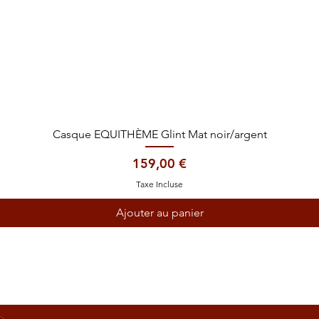
Aperçu rapide
Casque EQUITHÈME Glint Mat noir/argent
Prix
159,00 €
Taxe Incluse
Ajouter au panier