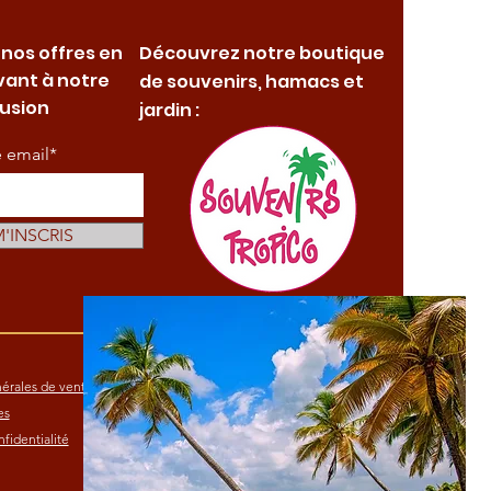
 nos offres en
Découvrez notre boutique
vant à notre
de souvenirs, hamacs et
fusion
jardin :
e email*
M'INSCRIS
érales de vente
es
fidentialité