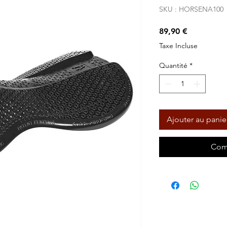
SKU : HORSENA100
Prix
89,90 €
Taxe Incluse
Quantité
*
Ajouter au panie
Com