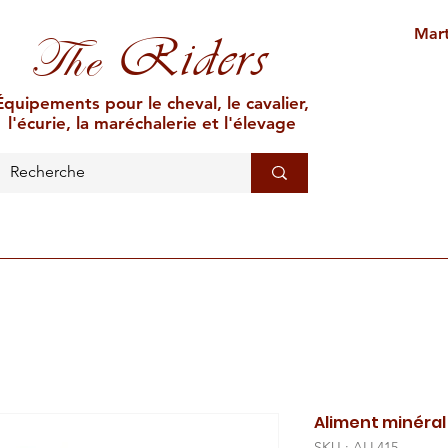
Mart
Riders
The
Équipements pour le cheval, le cavalier,
l'écurie, la maréchalerie et l'élevage
L'ÉCURIE
MARÉCHALERIE
ÉLEVAGE
CAR
Aliment minéra
SKU : ALL415