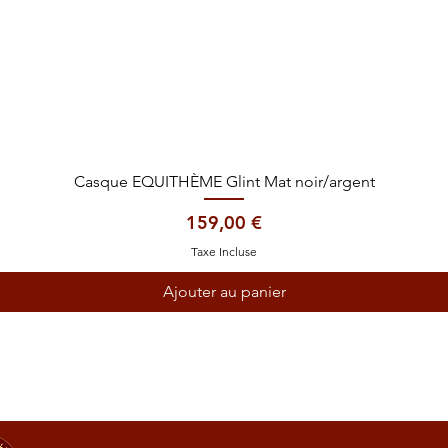
Aperçu rapide
Casque EQUITHÈME Glint Mat noir/argent
Prix
159,00 €
Taxe Incluse
Ajouter au panier