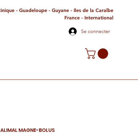
inique - Guadeloupe - Guyane - Iles de la Caraïbe
France - International
Se connecter
TE CADEAU
CONTACT
PETITES ANNONCES
l ALIMAL MAGNE-BOLUS