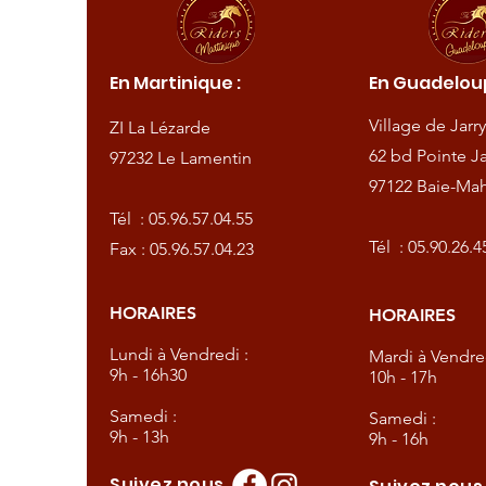
ique :
En Martinique :
En Guadeloup
de
Village de Jarry
ZI La Lézarde
amentin
62 bd Pointe Ja
97232 Le Lamentin
97122 Baie-Mah
57.04.55
Tél :
05.96.57.04.55
57.04.23
Tél :
05.90.26.4
Fax : 05.96.57.04.23
HORAIRES
HORAIRES
dredi :
Lundi à Vendredi :
Mardi à Vendred
9h - 16h30
10h - 17h
Samedi :
Samedi :
9h - 13h
9h - 16h
Suivez nous