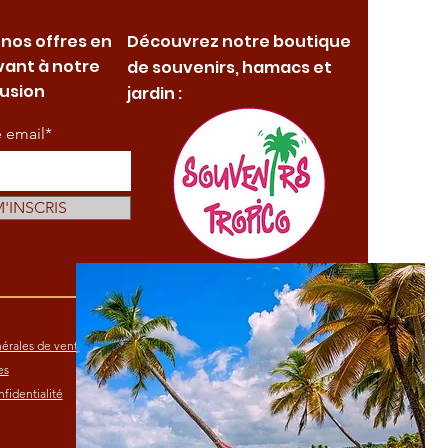
 nos offres en
Découvrez notre boutique
vant à notre
de souvenirs, hamacs et
fusion
jardin :
e email*
M'INSCRIS
érales de vente
es
fidentialité