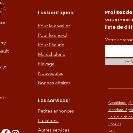
Profitez de
Les boutiques :
vous inscri
e :
Pour le cavalier
liste de dif
Pour le cheval
Votre adress
rry
Pour l'écurie
ault
Maréchalerie
JE 
Elevage
5.91
Nouveautés
Bonnes affaires
i :
Les services :
Conditions gén
Mentions légal
Petites annonces
Politique de con
Locations
Cookies
Autres services
FAQ