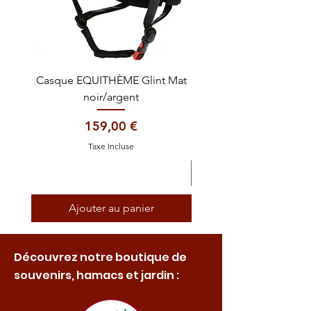
Casque EQUITHÈME Glint Mat
Cataplasme décontra
noir/argent
Prix
159,00 €
Taxe Incluse
Ajouter au panier
Découvrez notre boutique de
souvenirs, hamacs et jardin :