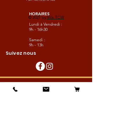
HORAIRES
© 2021 by
Wix TCW
Lundi à Vendredi :
9h - 16h30
Samedi :
9h - 13h
Suivez nous
Les boutiques :
Pour le cavalier
Pour le cheval
Pour l'écurie
Maréchalerie
Elevage